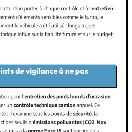
attention portée à chaque contrôle et à l’
entretien
cement d’éléments sensibles comme le turbo, le
nt le véhicule a été utilisé : longs trajets,
orique influe sur la fiabilité future et sur le budget
ints de vigilance à ne pas
tion pour l’
entretien des poids lourds d’occasion
.
ser un
contrôle technique camion
annuel. Ce
té : il examine tous les points de
sécurité
, la
ct des seuils d’
émissions polluantes
(
CO2
,
Nox
,
es soumis à la
norme Euro VI
sont encore plus