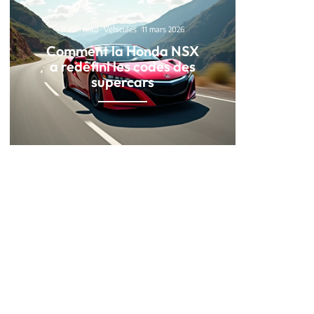
8 min read
Véhicules
11 mars 2026
Comment la Honda NSX
a redéfini les codes des
supercars