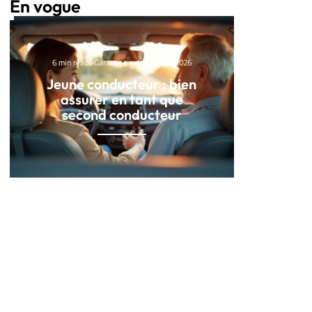
En vogue
6 min read
Garanties auto
11 mars 2026
Jeune conducteur : bien
assurer en tant que
second conducteur