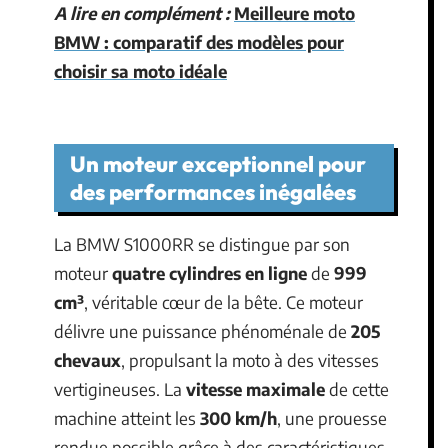
A lire en complément :
Meilleure moto
BMW : comparatif des modèles pour
choisir sa moto idéale
Un moteur exceptionnel pour
des performances inégalées
La BMW S1000RR se distingue par son
moteur
quatre cylindres en ligne
de
999
cm³
, véritable cœur de la bête. Ce moteur
délivre une puissance phénoménale de
205
chevaux
, propulsant la moto à des vitesses
vertigineuses. La
vitesse maximale
de cette
machine atteint les
300 km/h
, une prouesse
rendue possible grâce à des caractéristiques