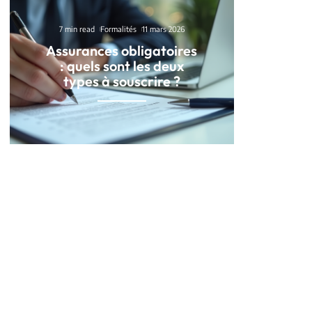
7 min read
Formalités
11 mars 2026
Assurances obligatoires
: quels sont les deux
types à souscrire ?