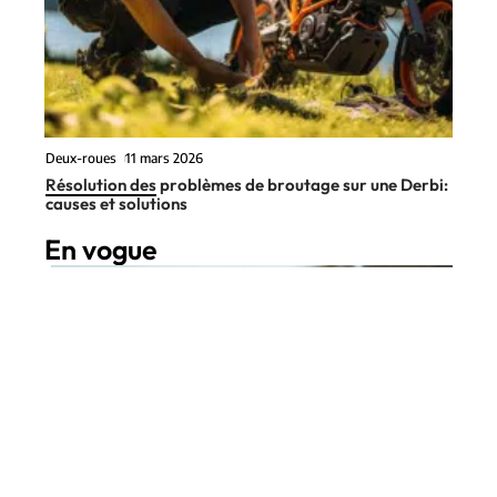
Deux-roues
11 mars 2026
Résolution des problèmes de broutage sur une Derbi:
causes et solutions
En vogue
9 min read
Infos
11 mars 2026
Changement de voiture : Quand
Contact
Mentions Légales
Sitemap
le faire pour optimiser vos