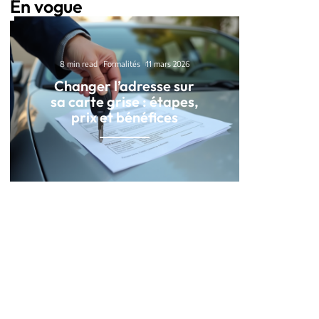
En vogue
8 min read
Formalités
11 mars 2026
Changer l’adresse sur
sa carte grise : étapes,
prix et bénéfices