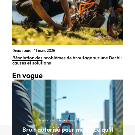
Deux-roues
11 mars 2026
Résolution des problèmes de broutage sur une Derbi:
causes et solutions
En vogue
8 min read
Deux-roues
11 mars 2026
Bruit autorisé pour moto : ce qu’il
Contact
Mentions Légales
Sitemap