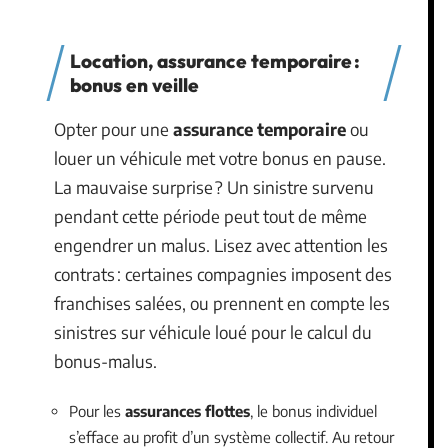
Location, assurance temporaire :
bonus en veille
Opter pour une
assurance temporaire
ou
louer un véhicule met votre bonus en pause.
La mauvaise surprise ? Un sinistre survenu
pendant cette période peut tout de même
engendrer un malus. Lisez avec attention les
contrats : certaines compagnies imposent des
franchises salées, ou prennent en compte les
sinistres sur véhicule loué pour le calcul du
bonus-malus.
Pour les
assurances flottes
, le bonus individuel
s’efface au profit d’un système collectif. Au retour