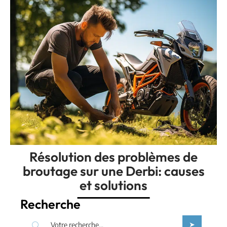
Résolution des problèmes de
broutage sur une Derbi: causes
et solutions
Recherche