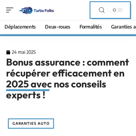
Déplacements
Deux-roues
Formalités
Garanties a
24 mai 2025
Bonus assurance : comment
récupérer efficacement en
2025 avec nos conseils
experts !
GARANTIES AUTO