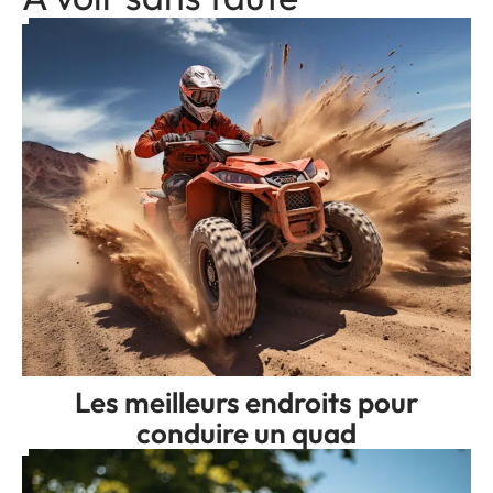
Les meilleurs endroits pour
conduire un quad