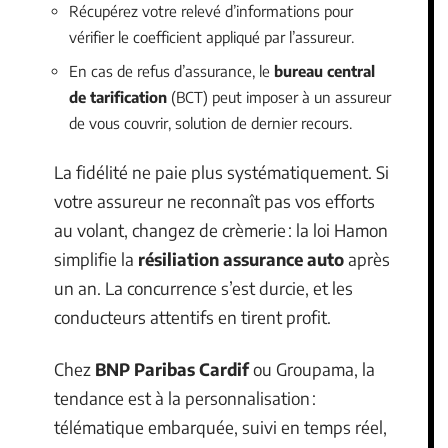
Récupérez votre relevé d’informations pour
vérifier le coefficient appliqué par l’assureur.
En cas de refus d’assurance, le
bureau central
de tarification
(BCT) peut imposer à un assureur
de vous couvrir, solution de dernier recours.
La fidélité ne paie plus systématiquement. Si
votre assureur ne reconnaît pas vos efforts
au volant, changez de crèmerie : la loi Hamon
simplifie la
résiliation assurance auto
après
un an. La concurrence s’est durcie, et les
conducteurs attentifs en tirent profit.
Chez
BNP Paribas Cardif
ou Groupama, la
tendance est à la personnalisation :
télématique embarquée, suivi en temps réel,