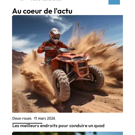
Au coeur de l'actu
Deux-roues
11 mars 2026
Les meilleurs endroits pour conduire un quad