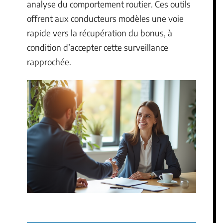
analyse du comportement routier. Ces outils
offrent aux conducteurs modèles une voie
rapide vers la récupération du bonus, à
condition d’accepter cette surveillance
rapprochée.