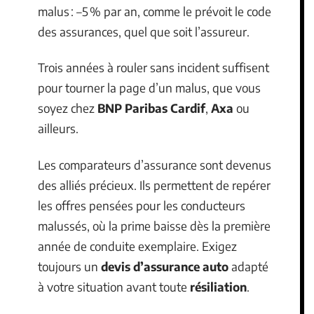
malus : –5 % par an, comme le prévoit le code
des assurances, quel que soit l’assureur.
Trois années à rouler sans incident suffisent
pour tourner la page d’un malus, que vous
soyez chez
BNP Paribas Cardif
,
Axa
ou
ailleurs.
Les comparateurs d’assurance sont devenus
des alliés précieux. Ils permettent de repérer
les offres pensées pour les conducteurs
malussés, où la prime baisse dès la première
année de conduite exemplaire. Exigez
toujours un
devis d’assurance auto
adapté
à votre situation avant toute
résiliation
.