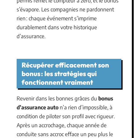
permis remet le compteur à zéro, et le bonus
s’évapore. Les compagnies ne pardonnent
rien : chaque événement s’imprime
durablement dans votre historique
d’assurance.
Récupérer efficacement son
bonus : les stratégies qui
fonctionnent vraiment
Revenir dans les bonnes grâces du
bonus
d’assurance auto
n’a rien d’impossible, à
condition de piloter son profil avec rigueur.
Après un accrochage, chaque année de
conduite sans accroc efface un peu plus le