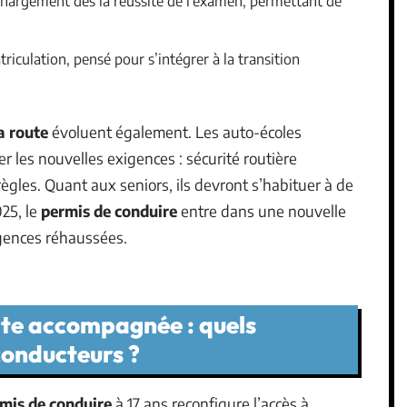
chargement dès la réussite de l’examen, permettant de
riculation, pensé pour s’intégrer à la transition
a route
évoluent également. Les auto-écoles
r les nouvelles exigences : sécurité routière
règles. Quant aux seniors, ils devront s’habituer à de
25, le
permis de conduire
entre dans une nouvelle
gences réhaussées.
ite accompagnée : quels
conducteurs ?
mis de conduire
à 17 ans reconfigure l’accès à