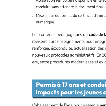
Attestation temporaire disponible en télé
conduire sans attendre le document final.
Mise à jour du format du certificat d’immat
numérique.
Les contenus pédagogiques du
code de l
révisent leurs enseignements pour intégre
renforcée, écoconduite, actualisation des 
nouveaux protocoles administratifs. En 20
ère, entre procédures modernisées et exi
Permis à 17 ans et condu
impacts pour les jeunes 
L’abaissement de l’âge pour passer le
per