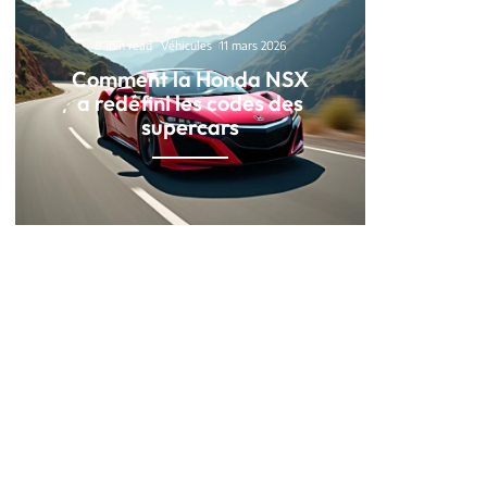
8 min read
Véhicules
11 mars 2026
Comment la Honda NSX
a redéfini les codes des
supercars