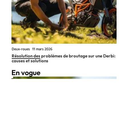
Deux-roues
11 mars 2026
Résolution des problèmes de broutage sur une Derbi:
causes et solutions
En vogue
9 min read
Deux-roues
11 mars 2026
Casque moto : que doit-on
Contact
Mentions Légales
Sitemap